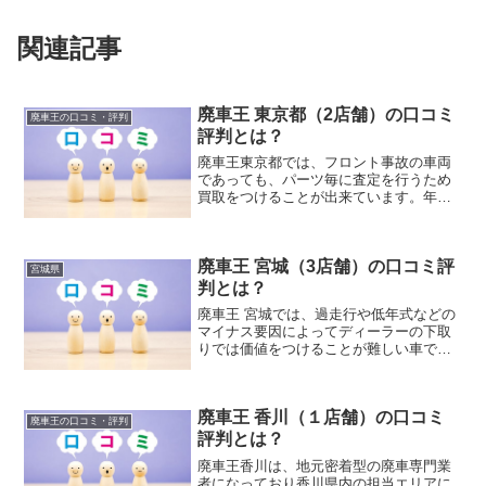
関連記事
廃車王 東京都（2店舗）の口コミ
廃車王の口コミ・評判
評判とは？
廃車王東京都では、フロント事故の車両
であっても、パーツ毎に査定を行うため
買取をつけることが出来ています。年式
が新しいお車などは、事故部分以外のパ
ーツが整備工場などで需要が高く、リサ
イクルパーツとして高額で売却が可能な
廃車王 宮城（3店舗）の口コミ評
ため、ユーザーからの買取の際に、高額
宮城県
査定が可能になっています。
判とは？
廃車王 宮城では、過走行や低年式などの
マイナス要因によってディーラーの下取
りでは価値をつけることが難しい車でも
買取が可能です。廃車王の加盟店はリサ
イクル施設を保有していますので、引取
解体するにあたって鉄・非鉄金属の素材
廃車王 香川（１店舗）の口コミ
やリサイクルパーツをリユースすること
廃車王の口コミ・評判
で利益を得ることができ、買取をつける
評判とは？
ことができるのです。
廃車王香川は、地元密着型の廃車専門業
者になっており香川県内の担当エリアに