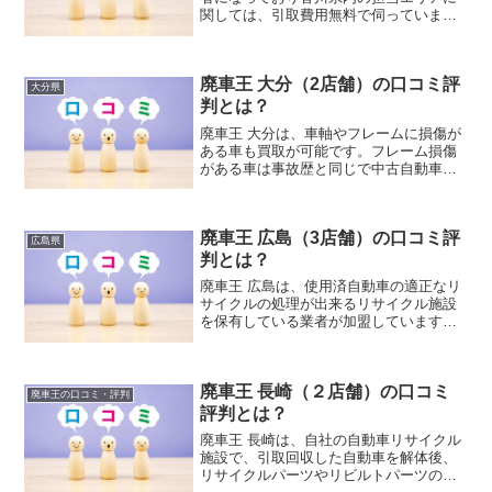
関しては、引取費用無料で伺っていま
す。出張査定も無料のため、不動車だけ
ど実車査定をしてほしい方や、車のオプ
ションパーツをつけていて口頭での説明
廃車王 大分（2店舗）の口コミ評
が難しいという方などは実車での出張査
大分県
定をおすすめしています。
判とは？
廃車王 大分は、車軸やフレームに損傷が
ある車も買取が可能です。フレーム損傷
がある車は事故歴と同じで中古自動車と
しての価値がかなり下がってしまいま
す。そのため下取りや、中古車買取店な
どの車として再販を前提とした買取をし
廃車王 広島（3店舗）の口コミ評
ているところでは査定がつかないことが
広島県
あるのです。
判とは？
廃車王 広島は、使用済自動車の適正なリ
サイクルの処理が出来るリサイクル施設
を保有している業者が加盟しています。
加盟している業者は、廃車を引き取り回
収した後、自社の施設で分別しリサイク
ルを行っているのですが、現在のリサイ
廃車王 長崎（２店舗）の口コミ
クル技術は向上しており車のほぼ9割を再
廃車王の口コミ・評判
利用することが出来ています。
評判とは？
廃車王 長崎は、自社の自動車リサイクル
施設で、引取回収した自動車を解体後、
リサイクルパーツやリビルトパーツの生