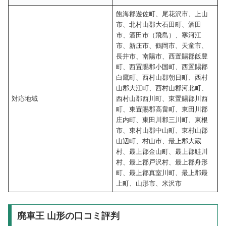
飽海郡遊佐町、尾花沢市、上山
市、北村山郡大石田町、酒田
市、酒田市（飛島）、寒河江
市、新庄市、鶴岡市、天童市、
長井市、南陽市、西置賜郡飯豊
町、西置賜郡小国町、西置賜郡
白鷹町、西村山郡朝日町、西村
山郡大江町、西村山郡河北町、
対応地域
西村山郡西川町、東置賜郡川西
町、東置賜郡高畠町、東田川郡
庄内町、東田川郡三川町、東根
市、東村山郡中山町、東村山郡
山辺町、村山市、最上郡大蔵
村、最上郡金山町、最上郡鮭川
村、最上郡戸沢村、最上郡舟形
町、最上郡真室川町、最上郡最
上町、山形市、米沢市
廃車王 山形の口コミ評判