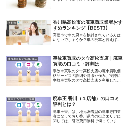
香川県高松市の廃車買取業者おす
香川県
すめランキング【BEST3】
高松市で車の廃車を検討されている方は
いないでしょうか？車の廃車と言えば...
事故車買取のタウ高松支店｜廃車
事故車買取タウの口コミ・評判
買取の口コミ・評判は
事故車買取のタウ高松支店の廃車買取価
格サービスの詳細や特徴や強み、実際に
事故車買取のタウ高松支店を利用したユ
ーザーの口コミ評判をインターネットに
て情報収集しまとめましたのでご紹介し
ます。
廃車王 香川（１店舗）の口コミ
廃車王の口コミ・評判
評判とは？
廃車王香川は、地元密着型の廃車専門業
者になっており香川県内の担当エリアに
関しては、引取費用無料で伺っていま
す。出張査定も無料のため、不動車だけ