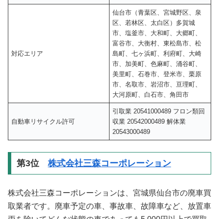
仙台市（青葉区、宮城野区、泉
区、若林区、太白区）多賀城
市、塩釜市、大和町、大郷町、
富谷市、大衡村、東松島市、松
対応エリア
島町、七ヶ浜町、利府町、大崎
市、加美町、色麻町、涌谷町、
美里町、石巻市、登米市、栗原
市、名取市、岩沼市、亘理町、
大河原町、白石市、角田市
引取業 20541000489 フロン類回
自動車リサイクル許可
収業 20542000489 解体業
20543000489
第3位
株式会社三森コーポレーション
株式会社三森コーポレーションは、宮城県仙台市の廃車買
取業者です。廃車予定の車、事故車、故障車など、放置車