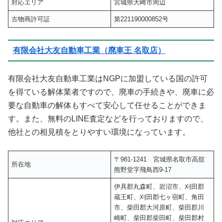
対応エリア
宮城県大崎市周辺
古物商許可証
第221190000852号
有限会社大友自動車工業（廃車王 名取店）
有限会社大友自動車工業はNGPに加盟している国の許可
を得ている解体業者ですので、廃車の手続きや、廃車に必
要な自動車の解体もすべて安心して任せることができま
す。また、無料のLINE査定などを行っておりますので、
他社との相見積をとりやすい環境になっています。
〒981-1241 宮城県名取市高舘
所在地
熊野堂字飛鳥西9-17
伊具郡丸森町、岩沼市、刈田郡
蔵王町、刈田郡七ヶ宿町、角田
市、柴田郡大河原町、柴田郡川
崎町、柴田郡柴田町、柴田郡村