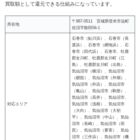
買取額として還元できる仕組みになっています。
〒987-0511 宮城県登米市迫町
所在地
佐沼字散田56-1
石巻市（鮎川浜）、石巻市（長
渡浜）、石巻市（網地浜）、石
巻市（田代浜）、石巻市、牡鹿
郡女川町、牡鹿郡女川町（江
島）、牡鹿郡女川町（出島）、
気仙沼市（横沼）、気仙沼市
（廻舘）、気仙沼市（外畑）、
気仙沼市（外浜）、気仙沼市
（亀山）、気仙沼市（駒形）、
気仙沼市（高井）、気仙沼市、
対応エリア
気仙沼市（浅根）、気仙沼市
（大向）、気仙沼市（大初
平）、気仙沼市（中山）、気仙
沼市（長崎）、気仙沼市（田
尻）、気仙沼市（要害）、気仙
沼市（三作浜）、気仙沼市（磯