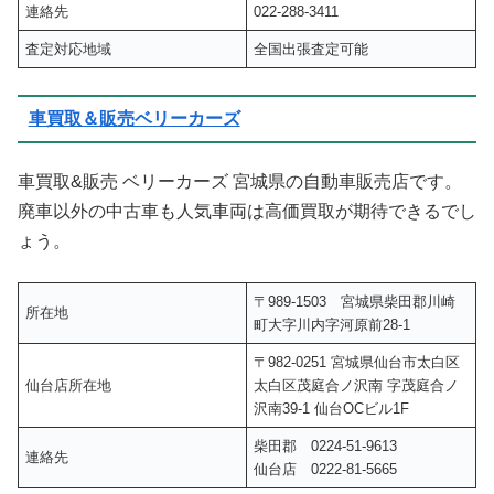
連絡先
022-288-3411
査定対応地域
全国出張査定可能
車買取＆販売ベリーカーズ
車買取&販売 ベリーカーズ 宮城県の自動車販売店です。
廃車以外の中古車も人気車両は高価買取が期待できるでし
ょう。
〒989-1503 宮城県柴田郡川崎
所在地
町大字川内字河原前28-1
〒982-0251 宮城県仙台市太白区
仙台店所在地
太白区茂庭合ノ沢南 字茂庭合ノ
沢南39-1 仙台OCビル1F
柴田郡 0224-51-9613
連絡先
仙台店 0222-81-5665