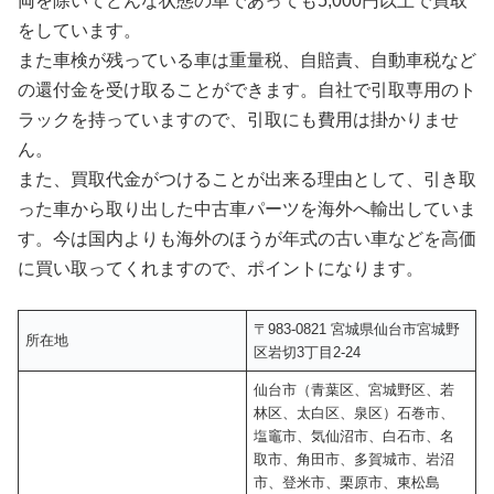
両を除いてどんな状態の車であっても5,000円以上で買取
をしています。
また車検が残っている車は重量税、自賠責、自動車税など
の還付金を受け取ることができます。自社で引取専用のト
ラックを持っていますので、引取にも費用は掛かりませ
ん。
また、買取代金がつけることが出来る理由として、引き取
った車から取り出した中古車パーツを海外へ輸出していま
す。今は国内よりも海外のほうが年式の古い車などを高価
に買い取ってくれますので、ポイントになります。
〒983-0821 宮城県仙台市宮城野
所在地
区岩切3丁目2-24
仙台市（青葉区、宮城野区、若
林区、太白区、泉区）石巻市、
塩竈市、気仙沼市、白石市、名
取市、角田市、多賀城市、岩沼
市、登米市、栗原市、東松島