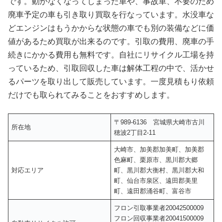
です。動かなくなってしまった車や、事故車、不要のため
廃車予定の車も引き取り買取を行なっています。水没車な
どエンジンはもうかからな状態の車でも別の装備などに価
値があるため買取が出来るのです。引取の費用、廃車の手
続きにかかる費用も無料です。自社にリサイクル工場を持
っているため、引取回収した車は解体工程の中で、活かせ
るパーツを取り出して販売しています。一度見積もり依頼
だけでも取られてみることをおすすめします。
〒989-6136 宮城県大崎市古川
所在地
穂波2丁目2-11
大崎市、加美郡加美町、加美郡
色麻町、栗原市、黒川郡大郷
対応エリア
町、黒川郡大衡村、黒川郡大和
町、仙台市泉区、遠田郡美里
町、遠田郡涌谷町、富谷市
フロン引取事業者20042500009
フロン回収事業者20041500009