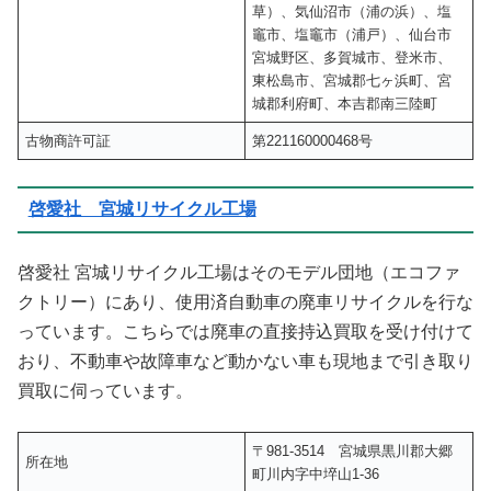
草）、気仙沼市（浦の浜）、塩
竈市、塩竈市（浦戸）、仙台市
宮城野区、多賀城市、登米市、
東松島市、宮城郡七ヶ浜町、宮
城郡利府町、本吉郡南三陸町
古物商許可証
第221160000468号
啓愛社 宮城リサイクル工場
啓愛社 宮城リサイクル工場はそのモデル団地（エコファ
クトリー）にあり、使用済自動車の廃車リサイクルを行な
っています。こちらでは廃車の直接持込買取を受け付けて
おり、不動車や故障車など動かない車も現地まで引き取り
買取に伺っています。
〒981-3514 宮城県黒川郡大郷
所在地
町川内字中埣山1-36