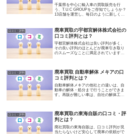
千葉県を中心に輸入車の買取販売を行
う、T.U.C GROUPをご存知でしょうか？
13店舗を運営し、毎日のように新しく買
取った中古車の情報が更新されています
廃車買取の宇都宮解体株式会社の
口コミ・評判
口コミ評判とは？
宇都宮解体株式会社は良い評判が多く、
その良い評判のほとんどが廃車引き取り
のスムーズなことに満足されています。
宇都宮解体株式会社は、自動車解体業者
としての長年の知識や経験に加え、お客
さまを大切にする業者さんですので顧客
廃車買取 自動車解体 メキアの口
対応も良く安心して廃車の引き取りを依
口コミ・評判
頼できることが高く評価されています。
コミ評判とは？
自動車解体メキアの他社との違いは、自
動車の解体・処分まで行うことができま
す。再販が難しい車は、自社の解体工場
でパーツ取りを行い中古パーツとして再
販を行います。解体時にでた鉄くずなど
は鉄スクラップにして国内外で再利用し
廃車買取の東海自販の口コミ・評
ています。メキアは、資源を無駄なく再
口コミ・評判
利用できる知識・技術を持っています。
判とは？
廃社買取の東海自販は、口コミ評判が見
当たらないけど安心して廃車の依頼がで