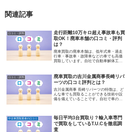
関連記事
走行距離10万キロ超え事故車も買
口コミ・評判
取OK！廃車本舗の口コミ・評判
は？
廃車買取の廃車本舗は、低年式車・過走
行車・事故車・故障車などの車でも高価
買取しています。自社で自動車解体工場
を持っているので直接車を買取り中間マ
ージンをカットしています。他社よりも
高く車を買取ることができています。
廃車買取の吉川金属商事長崎リパ
口コミ・評判
ーツの口コミ評判とは？
吉川金属商事 長崎リパーツの特徴は、ど
んな車でも買取ることができる技術や設
備を備えていることです。自社で車の引
取りに必要なレッカー車やユニック車な
どの専用トラックを保有しています。ま
た、廃車の解体・パーツのリサイクルを
毎日平均3台買取り？輸入車専門
行うための自動車解体工場などの施設を
中古車買取業者の口コミ
持っています。そのため中間業者へのマ
で買取をしているT.U.Cを徹底調
ージンコストを抑え、お客様の買取金額
査
へ還元することができています。