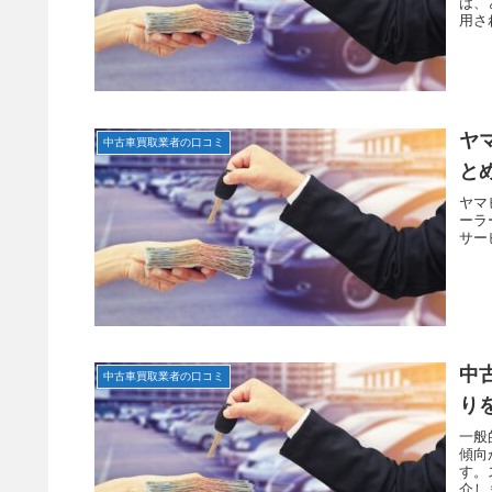
は、
用さ
ヤ
中古車買取業者の口コミ
と
ヤマ
ーラ
サー
中
中古車買取業者の口コミ
り
一般
傾向
す。
介し