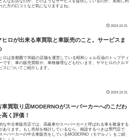
どんなお店なのか、どのようなサービスを提供しているのか、実際に利
れた方の口コミなど気になりますよね。
2024.10.31
マヒロが出来る車買取と車販売のこと。サービスま
め
ヒロは首都圏で30超の店舗を運営している昭和シェル石油のトップディ
ーです。車の販売買取や、車検修理なども行います。ヤマヒロのクルマ
ビスについてご紹介します。
2024.10.31
古車買取り店MODERNOがスーパーカーへのこだわ
を高く評価！
的な中古車販売店では、高級車やスーパーカーと呼ばれる車を敬遠する
があります。もし売却を検討しているなら、相談するべきは専門店で
スーパーカーの中古車販売をしているMODERNO（モデルノ）をご紹
ましょう。