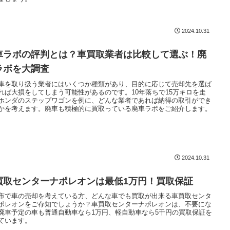
2024.10.31
車ラボの評判とは？車買取業者は比較して選ぶ！廃
ラボを大調査
車を取り扱う業者にはいくつか種類があり、目的に応じて売却先を選ば
れば大損をしてしまう可能性があるのです。10年落ちで15万キロを走
ホンダのステップワゴンを例に、どんな業者であれば納得の取引ができ
かを考えます。廃車も積極的に買取っている廃車ラボをご紹介します。
2024.10.31
買取センターナポレオンは最低1万円！買取保証
市で車の売却を考えている方、どんな車でも買取が出来る車買取センタ
ポレオンをご存知でしょうか？車買取センターナポレオンは、不要にな
廃車予定の車も普通自動車なら1万円、軽自動車なら5千円の買取保証を
ています。