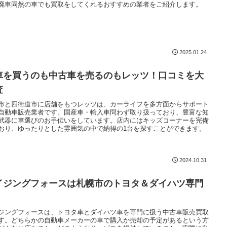
廃車同然の車でも買取をしてくれるおすすめの業者をご紹介します。
2025.01.24
車を買うのも中古車を売るのもレッツ！口コミを大
査
市と四街道市に店舗をもつレッツは、カーライフを多方面からサポート
自動車販売業者です。国産車・輸入車問わず取り扱っており、豊富な知
武器に車選びのお手伝いをしています。店内にはキッズコーナーを完備
おり、ゆったりとした雰囲気の中で納得の1台を探すことができます。
2024.10.31
イジングフォースは札幌市のトヨタ＆ダイハツ専門
ジングフォースは、トヨタ車とダイハツ車を専門に扱う中古車販売買取
す。どちらかの自動車メーカーの車で購入か売却の予定があるという方