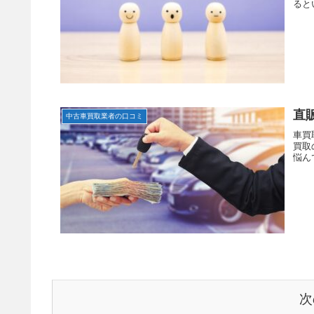
ると
直
中古車買取業者の口コミ
車買
買取
悩ん
次