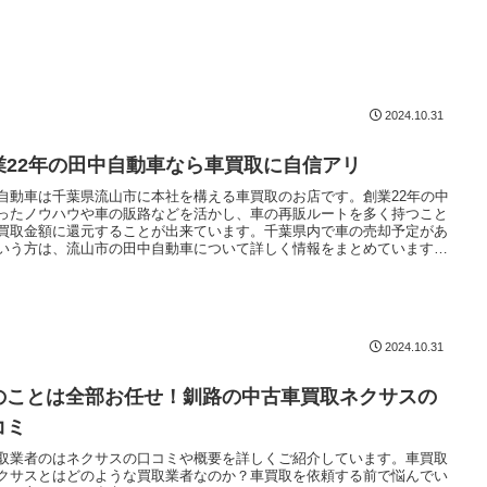
2024.10.31
業22年の田中自動車なら車買取に自信アリ
自動車は千葉県流山市に本社を構える車買取のお店です。創業22年の中
ったノウハウや車の販路などを活かし、車の再販ルートを多く持つこと
買取金額に還元することが出来ています。千葉県内で車の売却予定があ
いう方は、流山市の田中自動車について詳しく情報をまとめていますの
ぜひ参考にしてみてください。
2024.10.31
のことは全部お任せ！釧路の中古車買取ネクサスの
コミ
取業者のはネクサスの口コミや概要を詳しくご紹介しています。車買取
クサスとはどのような買取業者なのか？車買取を依頼する前で悩んでい