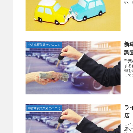
や、
新
中古車買取業者の口コミ
調
千葉
する
識を
して
ラ
中古車買取業者の口コミ
店
ライ
店で