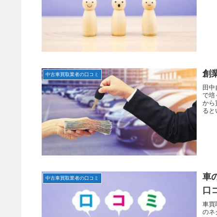
創
中古車買取業者の口コミ
田中
で培
から
ると
で、
車
中古車買取業者の口コミ
口
車買
のネ