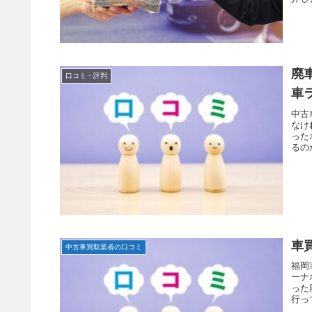
廃
口コミ・評判
車
中古
なけ
った
るの
車
中古車買取業者の口コミ
福岡
ーナ
った
行っ