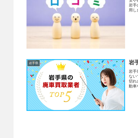
安や
岩手
用し
ので
岩
岩手県
岩手
ない
切れ
動車
らで
介し