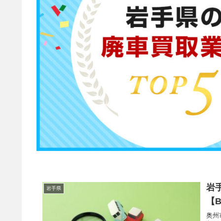
岩
岩手県
【B
奥州