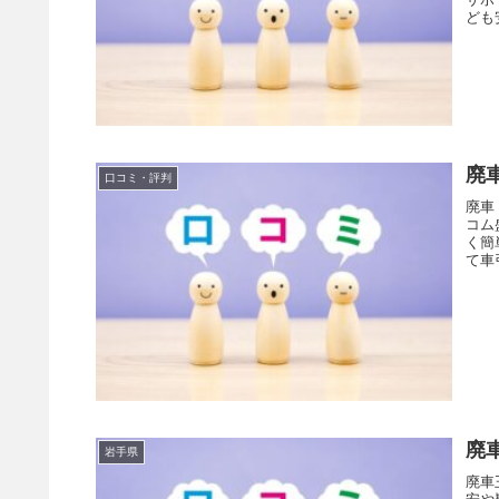
ども
廃
口コミ・評判
廃車
コム
く簡
て車
取り
廃
岩手県
廃車