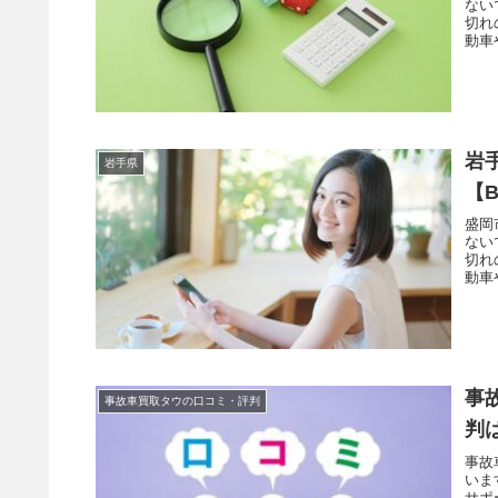
ない
切れ
動車
岩
岩手県
【B
盛岡
ない
切れ
動車
事
事故車買取タウの口コミ・評判
判
事故
いま
サポ