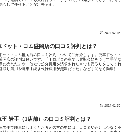
安心して任せることが出来ます。
2024.02.15
車ドット・コム盛岡店の口コミ評判とは？
ドット・コム盛岡店の口コミ評判についてご紹介します。廃車ドット・
盛岡店の評判は良いです。「ボロボロの車でも買取金額をつけて手間な
単に売れた」や「他社で処分費用を請求された車でも買取りをしてくれ
引取り費用や廃車手続き代行費用が無料だった」など手間なく簡単に買
をしてくれた口コミが多いです。
2024.02.15
車王 岩手（1店舗）の口コミ評判とは？
王岩手で廃車にしようとお考えの方の中には、口コミや評判は少なく不