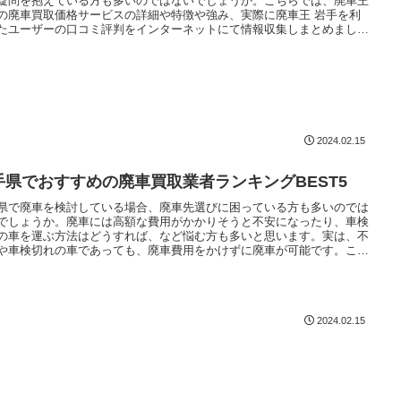
疑問を抱えている方も多いのではないでしょうか。こちらでは、廃車王
の廃車買取価格サービスの詳細や特徴や強み、実際に廃車王 岩手を利
たユーザーの口コミ評判をインターネットにて情報収集しまとめました
ご紹介します。
2024.02.15
手県でおすすめの廃車買取業者ランキングBEST5
県で廃車を検討している場合、廃車先選びに困っている方も多いのでは
でしょうか。廃車には高額な費用がかかりそうと不安になったり、車検
の車を運ぶ方法はどうすれば、など悩む方も多いと思います。実は、不
や車検切れの車であっても、廃車費用をかけずに廃車が可能です。こち
は、岩手県で費用をかけずに廃車できるおすすめの廃車買取業者をご紹
ます。
2024.02.15