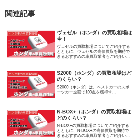
関連記事
ヴェゼル（ホンダ）の買取相場は
ホンダ車の車買取情報
今！
ヴェゼルの買取相場についてご紹介する
とともに、ヴェゼルの高価買取を期待で
きるおすすめの車買取業者もご紹介いた
します。ヴェゼルの売却をお考えの方
や、ヴェゼルの売却先をお探しの方はぜ
ひこちらの記事を参考にして頂ければと
S2000（ホンダ）の買取相場はど
ホンダ車の車買取情報
思います。
のくらい？
S2000（ホンダ）は、ベストカーのスポ
ーツカー企画で100点を獲得す...
N-BOX+（ホンダ）の買取相場は
ホンダ車の車買取情報
どのくらい？
N-BOX+の買取相場についてご紹介する
とともに、N-BOX+の高価買取を期待で
きるおすすめの車買取業者もご紹介いた