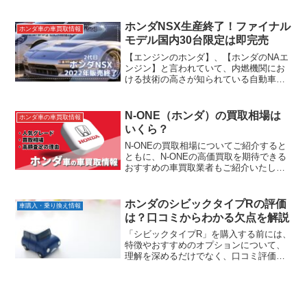
します。N-BOX+の売却をお考えの方
や、N-BOX+の売却先をお探しの方はぜ
ひこちらの記事を参考にして頂ければと
ホンダNSX生産終了！ファイナル
ホンダ車の車買取情報
思います。
モデル国内30台限定は即完売
【エンジンのホンダ】、【ホンダのNAエ
ンジン】と言われていて、内燃機関にお
ける技術の高さが知られている自動車製
造メーカーのホンダ（本田技研工業株式
会社）の三船社長も、欧州連合市場が
2035年にはガソリン車の新車販売を事実
N-ONE（ホンダ）の買取相場は
ホンダ車の車買取情報
上禁止すると示したことを受け、脱ガソ
いくら？
リン車の目標時期を掲げていた2040年よ
りさらに前倒しする可能性がある
N-ONEの買取相場についてご紹介すると
ともに、N-ONEの高価買取を期待できる
おすすめの車買取業者もご紹介いたしま
す。N-ONEの売却をお考えの方や、N-
ONEの売却先をお探しの方はぜひこちら
の記事を参考にして頂ければと思いま
ホンダのシビックタイプRの評価
車購入・乗り換え情報
す。
は？口コミからわかる欠点を解説
「シビックタイプR」を購入する前には、
特徴やおすすめのオプションについて、
理解を深めるだけでなく、口コミ評価も
チェックしましょう。