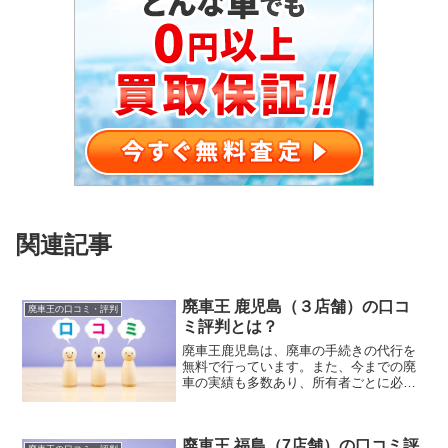
関連記事
廃車王 鹿児島（３店舗）の口コ
廃車王の口コミ・評判
ミ評判とは？
廃車王鹿児島は、廃車の手続きの代行を
無料で行っています。また、今までの廃
車の実績も多数あり、所有者ごとに必要
な書類の案内やサポートもしっかり行っ
ていますので、使用者からの廃車依頼で
所有権が付いている場合や、亡くなられ
廃車王 福島（7店舗）の口コミ評
たご家族の遺産の車を廃車する場合など