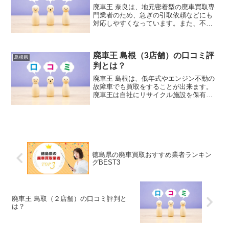
可能です。
廃車王 奈良は、地元密着型の廃車買取専
門業者のため、急ぎの引取依頼などにも
対応しやすくなっています。また、不動
の車の引取りも専用のトラックで伺って
いますので問題ありません。廃車の手続
きの代行も行っていますので、新車の納
廃車王 島根（3店舗）の口コミ評
車前に引き取り廃車をお願いしたいとい
島根県
うご要望にもお答えすることが出来まし
判とは？
た。
廃車王 島根は、低年式やエンジン不動の
故障車でも買取をすることが出来ます。
廃車王は自社にリサイクル施設を保有し
ていて、解体時にリサイクルパーツや、
リビルドパーツを取り出し、再販するこ
とで利益を得ています。そのため車のパ
ーツごとに査定を行いますので、故障車
や年式が古い車であっても、整備工場や
修理工場などでパーツの需要が高い車は
高価買取が可能です。
徳島県の廃車買取おすすめ業者ランキン
グBEST3
廃車王 鳥取（２店舗）の口コミ評判と
は？