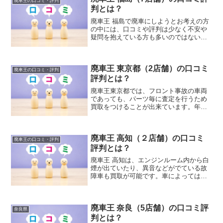
廃車王の口コミ・評判
も対応が出来ます。
判とは？
廃車王 福島で廃車にしようとお考えの方
の中には、口コミや評判は少なく不安や
疑問を抱えている方も多いのではないで
しょうか。こちらでは、廃車王 福島の廃
車買取価格サービスの詳細や特徴や強
み、実際に廃車王 福島を利用したユーザ
廃車王 東京都（2店舗）の口コミ
ーの口コミ評判をインターネットにて情
廃車王の口コミ・評判
報収集しまとめましたのでご紹介しま
評判とは？
す。
廃車王東京都では、フロント事故の車両
であっても、パーツ毎に査定を行うため
買取をつけることが出来ています。年式
が新しいお車などは、事故部分以外のパ
ーツが整備工場などで需要が高く、リサ
イクルパーツとして高額で売却が可能な
廃車王 高知（２店舗）の口コミ
ため、ユーザーからの買取の際に、高額
廃車王の口コミ・評判
査定が可能になっています。
評判とは？
廃車王 高知は、エンジンルーム内から白
煙が出ていたり、異音などがでている故
障車も買取が可能です。車によっては修
理が高額になるため、中古車としての再
販をすることが難しく、中古車買取や下
取りでは査定がつかなくなることがあり
廃車王 奈良（5店舗）の口コミ評
ますが、廃車買取を専門とする業者で
奈良県
は、故障車であっても買取をすることが
判とは？