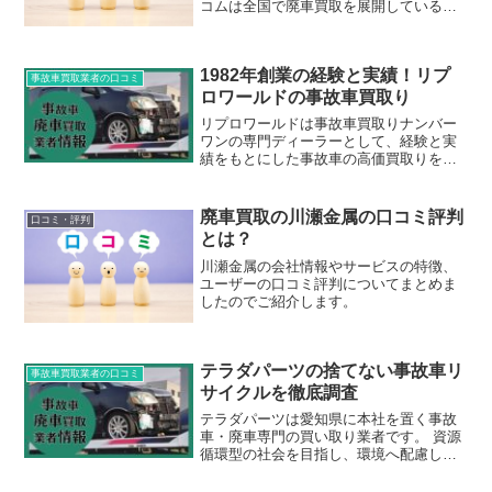
コムは全国で廃車買取を展開している合
同会社ですので、どこから電話しても専
門業者が対応してくれるという安心感が
あります。また、廃車買取を長く続けて
1982年創業の経験と実績！リプ
きた廃車ドットコム鹿児島の専門知識に
事故車買取業者の口コミ
利用された方は安心されているようでし
ロワールドの事故車買取り
た。
リプロワールドは事故車買取りナンバー
ワンの専門ディーラーとして、経験と実
績をもとにした事故車の高価買取りを行
なっています。 事故車であってもなるべ
く高い値段で売却したいと思うもの。
1982年創業の老舗ならではのノウハウを
廃車買取の川瀬金属の口コミ評判
口コミ・評判
活かし、 事故車の相場最高値での買取り
とは？
を実現しています。
川瀬金属の会社情報やサービスの特徴、
ユーザーの口コミ評判についてまとめま
したのでご紹介します。
テラダパーツの捨てない事故車リ
事故車買取業者の口コミ
サイクルを徹底調査
テラダパーツは愛知県に本社を置く事故
車・廃車専門の買い取り業者です。 資源
循環型の社会を目指し、環境へ配慮した
自動車リサイクルのプロとして信頼を集
めています。 テラダパーツでは、具体的