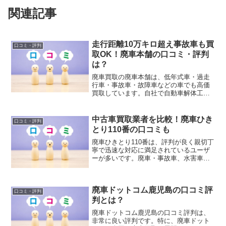
関連記事
走行距離10万キロ超え事故車も買
口コミ・評判
取OK！廃車本舗の口コミ・評判
は？
廃車買取の廃車本舗は、低年式車・過走
行車・事故車・故障車などの車でも高価
買取しています。自社で自動車解体工場
を持っているので直接車を買取り中間マ
ージンをカットしています。他社よりも
高く車を買取ることができています。
中古車買取業者を比較！廃車ひき
口コミ・評判
とり110番の口コミも
廃車ひきとり110番は、評判が良く親切丁
寧で迅速な対応に満足されているユーザ
ーが多いです。廃車・事故車、水害車等
でも車のパーツをリユースしたり、国内
外に中古部品として販売できる独自ルー
トがあるため、他社で買取ってもらえな
廃車ドットコム鹿児島の口コミ評
かった車でも買取ってもらえます。
口コミ・評判
判とは？
廃車ドットコム鹿児島の口コミ評判は、
非常に良い評判です。特に、廃車ドット