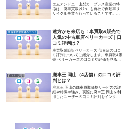
エムアンドエー山梨カープレス産業の特
徴は、廃車買取以外にも自社で自動車リ
サイクル事業も行っていることです。再
販可能な車や再利用できるリサイクルパ
ーツは、アフリカやニュージーランドな
どの国へ海外輸出をし販売しておりま
遠方から来店も！車買取&販売で
す。独自の販売経路を確保しているの
中古車買取業者の口コミ
で、エムアンドエーの強みでもありま
人気の中古車店ベリーカーズ｜口
す。
コミ評判は？
車買取&販売 ベリーカーズ 仙台店の口コ
ミ評判についてご紹介します。車買取&販
売 ベリーカーズの口コミや評価を見ると
他社に比べて高いです。評価が高い理由
として、「他社見積で０円だった車でも
金額をつけて買取りをしてくれた」や
廃車王 岡山（4店舗）の口コミ評
口コミ・評判
「車としての価値がない車だったが社外
判とは？
品パーツやメーカーオプションの価値を
含めて買取をしてくれた」など買取金額
廃車王 岡山の廃車買取価格サービスの詳
に関する口コミが多く、他社よりも高く
細や特徴や強み、実際に廃車王 岡山を利
買取をしています。
用したユーザーの口コミ評判をインター
ネットにて情報収集しまとめましたので
ご紹介します。