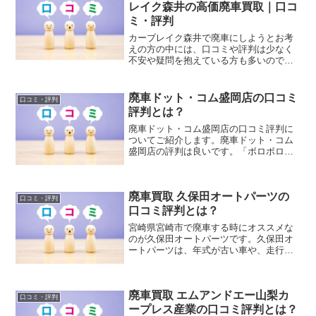
レイク森井の高価廃車買取｜口コ
ミ・評判
カーブレイク森井で廃車にしようとお考
えの方の中には、口コミや評判は少なく
不安や疑問を抱えている方も多いのでは
ないでしょうか。こちらでは、カーブレ
イク森井の廃車買取価格サービスの詳細
や特徴や強み、実際にカーブレイク森井
廃車ドット・コム盛岡店の口コミ
口コミ・評判
を利用したユーザーの口コミ評判をイン
評判とは？
ターネットにて情報収集しまとめました
のでご紹介します。
廃車ドット・コム盛岡店の口コミ評判に
ついてご紹介します。廃車ドット・コム
盛岡店の評判は良いです。「ボロボロの
車でも買取金額をつけて手間なく簡単に
売れた」や「他社で処分費用を請求され
た車でも買取りをしてくれて車引取り費
廃車買取 久保田オートパーツの
用や廃車手続き代行費用が無料だった」
口コミ・評判
など手間なく簡単に買取りをしてくれた
口コミ評判とは？
口コミが多いです。
宮崎県宮崎市で廃車する時にオススメな
のが久保田オートパーツです。久保田オ
ートパーツは、年式が古い車や、走行距
離が多い車の買取を行なっています。
Googleビジネスでも登録されているので
安心して任せられる業者さんです。
廃車買取 エムアンドエー山梨カ
口コミ・評判
ープレス産業の口コミ評判とは？