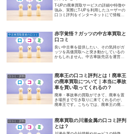
ます。
T-UPの廃車買取サービスの詳細や特徴や
強み、実際にT-UPを利用したユーザーの
口コミ評判をインターネットにて情報収
集しまとめましたのでご紹介します。
赤字覚悟？ガッツの中古車買取と
中古車買取業者の口コミ
口コミ
良い中古車を提供したい、その気持がガ
ッツを高価買取へと突き動かしているの
かもしれません。中古車販売店を運営す
る株式会社ガッツは、どこの業者も「他
社より高く買取った事例が必ずある」と
言います。なぜなら、買取らなければ売
廃車王の口コミ評判とは！廃車王
る商品がないからです。
口コミ・評判
の廃車買取について｜本当に事故
車を買い取ってくれるの？
廃車・事故車の買取ができて、廃車を置
き場所まで引き取りに来てくれるのが、
廃車王です。こちらでは、廃車王の廃車
買取サービスの詳細に加え、これから廃
車する方が分かりやすい情報をまとめま
したのでご紹介します。
廃車買取の川瀬金属の口コミ評判
口コミ・評判
とは？
川瀬金属の会社情報やサービスの特徴、