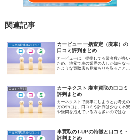
関連記事
カービュー 一括査定（廃車）の
中古車買取業者の口コミ
口コミ評判まとめ
カービューは、提携してる業者数が多い
ため、地元で車の業界の人しか知らなっ
たような買取店も見積もりを取ることが
出来ます。特に事故車等は業者によって
査定がまちまちになりますので、多くの
業者に見積もりをお願いすることで良い
カーネクスト 廃車買取の口コミ
査定価格をつけてもらうことが出来ま
口コミ・評判
す。
評判まとめ
カーネクストで廃車にしようとお考えの
方の中には、口コミや評判は少なく不安
や疑問を抱えている方も多いのではない
でしょうか。こちらでは、カーネクスト
の廃車買取価格サービスの詳細や特徴や
強み、実際にカーネクストを利用したユ
車買取のT-UPの特徴と口コミ・
ーザーの口コミ評判をインターネットに
中古車買取業者の口コミ
て情報収集しまとめましたのでご紹介し
評判まとめ