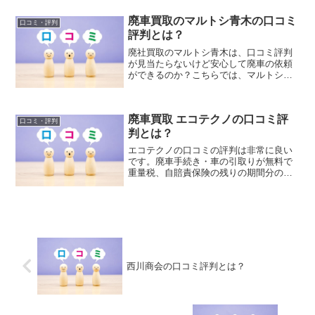
行いますのでスムーズに廃車を完了させ
廃車買取のマルトシ青木の口コミ
ることが出来ます。オートサービス東関
口コミ・評判
を利用されたユーザーさんはスムーズな
評判とは？
手続きに対して評価しています。
廃社買取のマルトシ青木は、口コミ評判
が見当たらないけど安心して廃車の依頼
ができるのか？こちらでは、マルトシ青
木の会社情報やサービスの特徴、ユーザ
ーの口コミ評判についてまとめましたの
でご紹介します。
廃車買取 エコテクノの口コミ評
口コミ・評判
判とは？
エコテクノの口コミの評判は非常に良い
です。廃車手続き・車の引取りが無料で
重量税、自賠責保険の残りの期間分の返
金対応してくれるので安心してお任せす
ることができるという口コミが多いで
す。買取店などによっては、重量税や自
賠責保険を含まずに買取しているケース
があると言われています。
西川商会の口コミ評判とは？