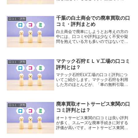
取りに必要なレッカー車やユニック車な
どの専用トラックを保有しています。ま
た、廃車の解体・パーツのリサイクルを
千葉の白土商会での廃車買取の口
行うための自動車解体工場などの施設を
口コミ・評判
持っています。そのため中間業者へのマ
コミ・評判まとめ
ージンコストを抑え、お客様の買取金額
白土商会で廃車にしようとお考えの方の
へ還元することができています。
中には、口コミや評判は少なく不安や疑
問を抱えている方も多いのではないでし
ょうか。こちらでは、白土商会の廃車買
取価格サービスの詳細や特徴や強み、実
際に白土商会を利用したユーザーの口コ
マテック石狩ＥＬＶ工場の口コミ
ミ評判をインターネットにて情報収集し
口コミ・評判
まとめましたのでご紹介します。
評判とは？
マテック石狩ELV工場の口コミ評判につ
いてご紹介します。マテック石狩を利用
した方のほとんどが、「車の無料引取り
で金額をつけて買取りしてくれた」や
「他社よりも高く買ってくれた」など車
の買取金額に満足している方が多いで
廃車買取オートサービス東関の口
す。また、車の引取りから廃車手続きま
口コミ・評判
で無料で対応してくれるので、手間なく
コミ評判とは？
簡単に車を処分することができたという
オートサービス東関の口コミは良い評判
声も多いです。
が多く、スムーズな廃車手続きに対する
評価が高いです。オートサービス東関は
自社で廃車の申し込みを受け、自社で引
き取り、自社で解体作業や廃車手続きを