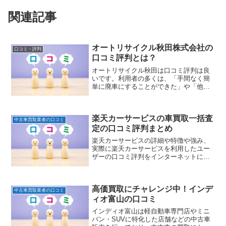
関連記事
オートリサイクル秋田株式会社の
口コミ・評判
口コミ評判とは？
オートリサイクル秋田は口コミ評判は良
いです。利用者の多くは、「手間なく簡
単に廃車にすることができた」や「他社
で断られたボロボロ車でも買取りをして
くれた」などオートリサイクル秋田に依
頼して満足しています。車の引取りから
楽天カーサービスの車買取一括査
面倒な廃車手続きまで代行で行ってくれ
中古車買取業者の口コミ
るので手間なく車を売ることができてい
定の口コミ評判まとめ
ます。
楽天カーサービスの詳細や特徴や強み、
実際に楽天カーサービスを利用したユー
ザーの口コミ評判をインターネットにて
情報収集しまとめましたのでご紹介しま
す。
高価買取にチャレンジ中！インデ
中古車買取業者の口コミ
ィオ富山の口コミ
インディオ富山は軽自動車専門店やミニ
バン・SUVに特化した店舗などの中古車