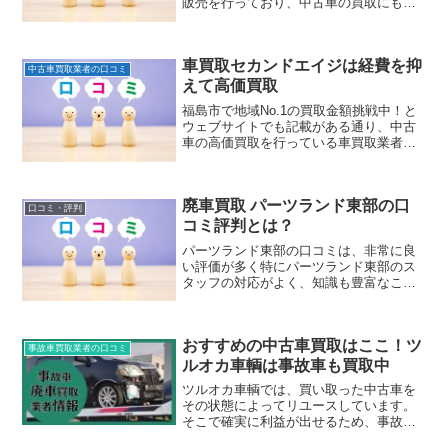
販売を行っており、中古車の買取にも力
を入れています。こちらでは、健康経営
優良法人にも認定されるインディオ富山
を徹底調査します。
車買取セカンドエイジは経費を抑
中古車買取業者の口コミ
えて高価買取
福島市で地域No.1の買取金額挑戦中！と
ウェブサイトでも記載がある通り、中古
車の高価買取を行っている車買取業者の
ようです。こちらでは、気になる車買取
業者【車買取セカンドエイジ】につい
て、インターネットを活用し情報を集め
廃車買取 パーツランド東部の口
ました。
口コミ・評判
コミ評判とは？
パーツランド東部の口コミは、非常に良
い評価が多く特にパーツランド東部のス
タッフの対応がよく、知識も豊富なこと
もあって廃車の事についていろいろと教
えてもらって嬉しかった、などの口コミ
も見受けられました。廃車手続きもスム
おすすめの中古車買取はここ！ツ
ーズだったという口コミもありましたの
事故車買取業者の口コミ
で安心して任せられますね。
ルオカ車輌は事故車も買取中
ツルオカ車輌では、買い取った中古車を
その状態によってリユースしています。
そこで確実に利益が出せるため、事故車
を買い取ることができます。