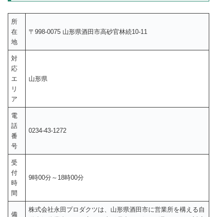
所
在
〒998-0075 山形県酒田市高砂官林続10-11
地
対
応
エ
山形県
リ
ア
電
話
0234-43-1272
番
号
受
付
9時00分～18時00分
時
間
株式会社永田プロダクツは、山形県酒田市に営業所を構える自
備