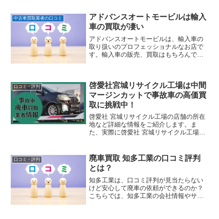
アドバンスオートモービルは輸入
中古車買取業者の口コミ
車の買取が凄い
アドバンスオートモービルは、輸入車の
取り扱いのプロフェッショナルなお店で
す。輸入車の販売、買取はもちろんです
が、レンタカーサービスなども行ってい
ます。輸入車の購入を考えている方、売
却しようか悩まれている方は、宮城県仙
啓愛社宮城リサイクル工場は中間
台市にあるアドバンスオートモービルに
口コミ・評判
ついて、ぜひチェックしてみてくださ
マージンカットで事故車の高価買
い。
取に挑戦中！
啓愛社 宮城リサイクル工場の店舗の所在
地など詳細な情報をご紹介します。ま
た、実際に啓愛社 宮城リサイクル工場を
利用された方による口コミや評判、啓愛
社 宮城リサイクル工場の特徴についてを
わかりやすくまとめていますので、参考
廃車買取 知多工業の口コミ評判
口コミ・評判
にしてみてください。
とは？
知多工業は、口コミ評判が見当たらない
けど安心して廃車の依頼ができるのか？
こちらでは、知多工業の会社情報やサー
ビスの特徴、ユーザーの口コミ評判につ
いてまとめましたのでご紹介します。