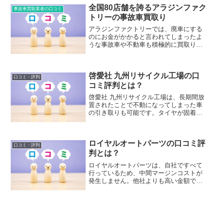
全国80店舗を誇るアラジンファク
事故車買取業者の口コミ
トリーの事故車買取り
アラジンファクトリーでは、廃車にする
のにお金がかかると言われてしまったよ
うな事故車や不動車も積極的に買取りを
しています。どうして買取る価値がない
と言われた車に金額をつけることができ
るのか。そこには、中古車販売店やディ
啓愛社 九州リサイクル工場の口
ーラーと、アラジンファクトリーが中古
口コミ・評判
車を仕入れる理由に決定的な違いがある
コミ評判とは？
ことがわかりました。
啓愛社 九州リサイクル工場は、長期間放
置されたことで不動になってしまった車
の引き取りも可能です。タイヤが固着し
たり、パンクしてしまっていても引き取
りができる小型の移動クレーン付きのト
ラックがあります。これは、車が完全不
ロイヤルオートパーツの口コミ評
動だった場合、両サイドからワイヤーを
口コミ・評判
通し自動車を吊り上げて積載しますの
判とは？
で、引き取りの車の保管状況にはよるも
ロイヤルオートパーツは、自社ですべて
のの、あらゆる不動車の引き取りが可能
行っているため、中間マージンコストが
です。
発生しません。他社よりも高い金額で買
い取ることができるため、利用者からの
評価は非常に良いです。中古車買取店な
どで金額がつかないような車でも買取っ
てもらえるのでユーザーの満足度も非常