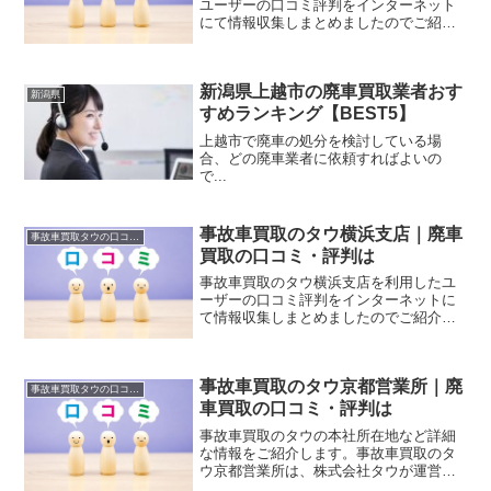
ユーザーの口コミ評判をインターネット
にて情報収集しまとめましたのでご紹介
します。
新潟県上越市の廃車買取業者おす
新潟県
すめランキング【BEST5】
上越市で廃車の処分を検討している場
合、どの廃車業者に依頼すればよいの
で...
事故車買取のタウ横浜支店｜廃車
事故車買取タウの口コミ・評判
買取の口コミ・評判は
事故車買取のタウ横浜支店を利用したユ
ーザーの口コミ評判をインターネットに
て情報収集しまとめましたのでご紹介し
ます。
事故車買取のタウ京都営業所｜廃
事故車買取タウの口コミ・評判
車買取の口コミ・評判は
事故車買取のタウの本社所在地など詳細
な情報をご紹介します。事故車買取のタ
ウ京都営業所は、株式会社タウが運営し
ています。株式会社タウは、自動車、ト