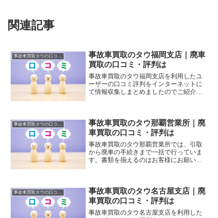
関連記事
事故車買取のタウ福岡支店｜廃車
事故車買取タウの口コミ・評判
買取の口コミ・評判は
事故車買取のタウ福岡支店を利用したユ
ーザーの口コミ評判をインターネットに
て情報収集しまとめましたのでご紹介し
ます。
事故車買取のタウ那覇営業所｜廃
事故車買取タウの口コミ・評判
車買取の口コミ・評判は
事故車買取のタウ那覇営業所では、引取
から廃車の手続きまで一括で行っていま
す。書類を揃えるのはお客様にお願いし
てるものの、廃車の不明点などサポート
は電話でいつでも受け付けていますの
で、不備が出てしまった時なども安心し
事故車買取のタウ名古屋支店｜廃
て任せることが出来ます。
事故車買取タウの口コミ・評判
車買取の口コミ・評判は
事故車買取のタウ名古屋支店を利用した