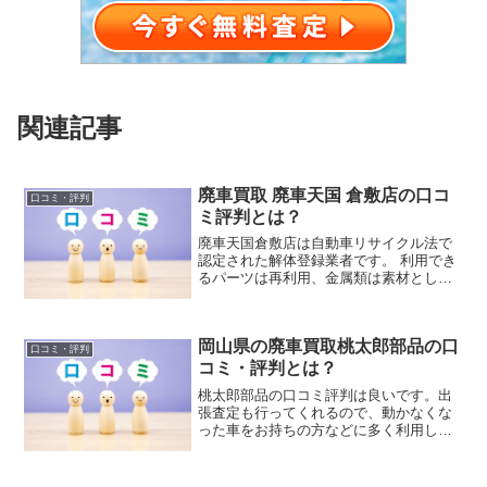
関連記事
廃車買取 廃車天国 倉敷店の口コ
口コミ・評判
ミ評判とは？
廃車天国倉敷店は自動車リサイクル法で
認定された解体登録業者です。 利用でき
るパーツは再利用、金属類は素材として
再資源化、すべてリサイクルで有効活用
しています。 車のすべてを再利用するこ
とにより付加価値を高めて、そこから生
岡山県の廃車買取桃太郎部品の口
じる利益をお客様に還元しているから、
口コミ・評判
どこよりも高く買い取りができるんで
コミ・評判とは？
す。
桃太郎部品の口コミ評判は良いです。出
張査定も行ってくれるので、動かなくな
った車をお持ちの方などに多く利用して
頂いています。車検切れの車や廃車同然
の車を他社よりも高い金額で買取ってく
れます。車の引取り後の、廃車手続きも