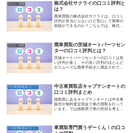
株式会社サクライの口コミ評判と
スムーズに対応してくれます。お客様と
口コミ・評判
のトラブルもないので安心して依頼する
は？
ことができます。
廃車買取の株式会社サクライは、口コミ
評判が見当たらないけど安心して廃車の
依頼ができるのか？こちらでは、株式会
社サクライの会社情報やサービスの特
徴、ユーザーの口コミ評判についてまと
めましたのでご紹介します。
廃車買取の茨城オートパーツセン
口コミ・評判
ターの口コミ評判とは？
茨城オートパーツセンターの口コミは良
い評判が多く、その良い評判のほとんど
がスムーズな廃車手続きに満足されてい
ます。茨城オートパーツセンターでは、
お客さんの問合せから廃車の引き取り、
陸運局での廃車手続きまで自社で行って
中古車買取店キャプテンオートの
います。電話相談から必要書類を教えて
中古車買取業者の口コミ
もらい手続き完了までスムーズだったこ
口コミ評判まとめ
とはすごく安心できます。
徳島県にあるキャプテンオートは中古車
販売や無料査定現金で車の買取を行って
います。では徳島県で車の売却を考えて
いる方は、キャプテンオートのサービス
や口コミ、評判はどうなのか気になりま
すよね。こちらで、インターネット等で
車買取専門買うぞーくん！の口コ
集めた情報をまとめてご紹介していま
中古車買取業者の口コミ
す。依頼をされる前の参考にしてみてく