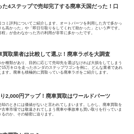
った4ステップで売却完了する廃車天国だった！口
口コミ評判についてご紹介します、オートパーツを利用した方で多かっ
りも高かった」や「即日引取りをしてくれて助かった」という声です。
日程」が合わなかった方の利用が非常に多かったです。
車買取業者は比較して選ぶ！廃車ラボを大調査
つか種類があり、目的に応じて売却先を選ばなければ大損をしてしまう
で15万キロを走ったホンダのステップワゴンを例に、どんな業者であれ
えます。廃車も積極的に買取っている廃車ラボをご紹介します。
り2,000円アップ！廃車買取はワールドパーツ
売却のときには価値がないと言われてしまいます。しかし、廃車買取を
中古車市場では敬遠されてしまう廃車や事故車も買い取りを行っていま
きるのか、その秘密に迫ります。