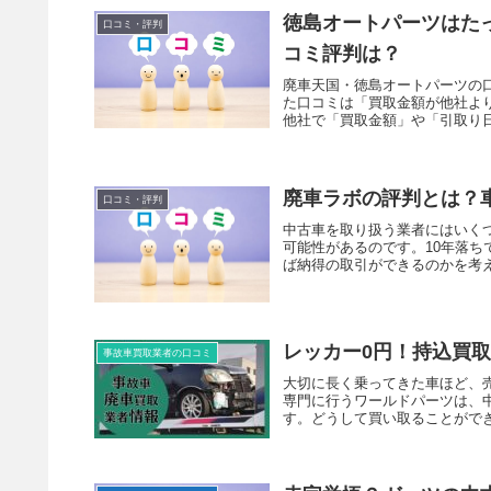
徳島オートパーツはた
口コミ・評判
コミ評判は？
廃車天国・徳島オートパーツの
た口コミは「買取金額が他社よ
他社で「買取金額」や「引取り
廃車ラボの評判とは？
口コミ・評判
中古車を取り扱う業者にはいく
可能性があるのです。10年落ち
ば納得の取引ができるのかを考
レッカー0円！持込買取
事故車買取業者の口コミ
大切に長く乗ってきた車ほど、
専門に行うワールドパーツは、
す。どうして買い取ることがで