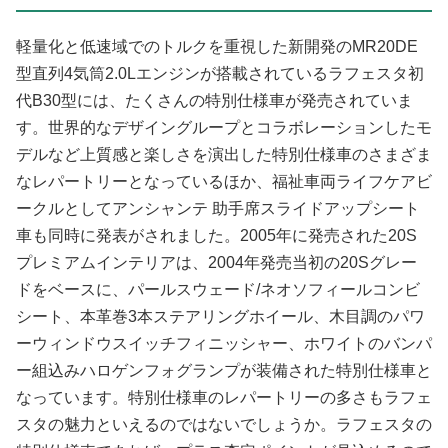
軽量化と低速域でのトルクを重視した新開発のMR20DE
型直列4気筒2.0Lエンジンが搭載されているラフェスタ初
代B30型には、たくさんの特別仕様車が発売されていま
す。世界的なデザイングループとコラボレーションしたモ
デルなど上質感と楽しさを演出した特別仕様車のさまざま
なレパートリーとなっているほか、福祉車両ライフケアビ
ークルとしてアンシャンテ 助手席スライドアップシート
車も同時に発表がされました。2005年に発売された20S
プレミアムインテリアは、2004年発売当初の20Sグレー
ドをベースに、パールスウェード/ネオソフィールコンビ
シート、本革巻3本ステアリングホイール、木目調のパワ
ーウィンドウスイッチフィニッシャー、ホワイトのバンパ
ー組込みハロゲンフォグランプが装備された特別仕様車と
なっています。特別仕様車のレパートリーの多さもラフェ
スタの魅力といえるのではないでしょうか。ラフェスタの