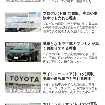
ローラスパシオが廃車・事故車であって
も高額売却が出来る理由、カローラスパ
シオの高額売却に必要なポイントをご紹
介します。
プログレ(トヨタ)買取、廃車や事
トヨタ車の車買取情報
故車でも売れる理由
プログレの買取を行う業者の中で事故車
や廃車予定の状態であっても高額売却が
期待できる業者さんを選びました。これ
からプログレの売却を検討されている方
は参考にしてください。
廃車となる中古車のプレミオが高
トヨタ車の車買取情報
く買取りできる理由
中古車のプレミオが高価買取できる理由
や、廃車に近い状態のプレミオの買取価
格など詳しくご紹介致します。
ライトエースノア(トヨタ)買取、
トヨタ車の車買取情報
廃車や事故車でも売れる理由
トヨタ自動車の中でも人気の高い車種
【ライトエースノア】が車買取市場でも
高く売れる理由や、高く売るためのポイ
ントなど、車買取に関する情報をまとめ
ています。ライトエースノアの売却を考
えている方、現在ライトエースノアに乗
カローラルミオン(トヨタ)の買取
トヨタ車の車買取情報