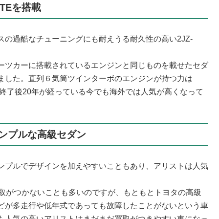
TEを搭載
の過酷なチューニングにも耐えうる耐久性の高い2JZ-
ーツカーに搭載されているエンジンと同じものを載せたセダ
ました。直列６気筒ツインターボのエンジンが持つ力は
売終了後20年が経っている今でも海外では人気が高くなって
ンプルな高級セダン
ンプルでデザインを加えやすいこともあり、アリストは人気
買取がつかないことも多いのですが、もともとトヨタの高級
どが多走行や低年式であっても故障したことがないという車
も人気の高いアリストはまだまだ買取がつきやすい車になっ