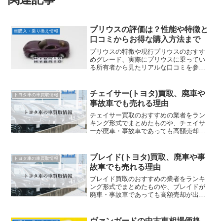
プリウスの評価は？性能や特徴と
車購入・乗り換え情報
口コミからお得な購入方法まで
プリウスの特徴や現行プリウスのおすす
めグレード、実際にプリウスに乗ってい
る所有者から見たリアルな口コミを参考
に、お得なプリウスの購入方法まで解説
していきます。
チェイサー(トヨタ)買取、廃車や
トヨタ車の車買取情報
事故車でも売れる理由
チェイサー買取のおすすめの業者をラン
キング形式でまとめたものや、チェイサ
ーが廃車・事故車であっても高額売却が
出来る理由、チェイサーの高額売却に必
要なポイントをご紹介します
ブレイド(トヨタ)買取、廃車や事
トヨタ車の車買取情報
故車でも売れる理由
ブレイド買取のおすすめの業者をランキ
ング形式でまとめたものや、ブレイドが
廃車・事故車であっても高額売却が出来
る理由、ブレイドの高額売却に必要なポ
イントをご紹介します
ヴァンガードの中古車相場価格