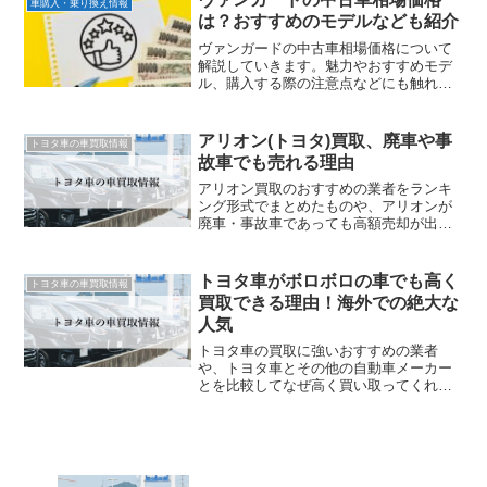
車購入・乗り換え情報
は？おすすめのモデルなども紹介
ヴァンガードの中古車相場価格について
解説していきます。魅力やおすすめモデ
ル、購入する際の注意点などにも触れて
いきます。中古のヴァンガードの購入を
検討している人は、ぜひ参考にしてくだ
さい。
アリオン(トヨタ)買取、廃車や事
トヨタ車の車買取情報
故車でも売れる理由
アリオン買取のおすすめの業者をランキ
ング形式でまとめたものや、アリオンが
廃車・事故車であっても高額売却が出来
る理由、アリオンの高額売却に必要なポ
イントをご紹介します。
トヨタ車がボロボロの車でも高く
トヨタ車の車買取情報
買取できる理由！海外での絶大な
人気
トヨタ車の買取に強いおすすめの業者
や、トヨタ車とその他の自動車メーカー
とを比較してなぜ高く買い取ってくれる
のかなどご紹介していきます。トヨタ車
の廃車を考えている方はぜひ参考にして
みてください。