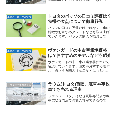
トヨタのパッソの口コミ評価は？
車購入・乗り換え情報
特徴や欠点について徹底解説
パッソの口コミ評価だけではなく、車の
特徴やおすすめグレードなども取り上げ
ていきます。パッソの購入を検討してい
る人などは、ぜひ参考にしてください。
ヴァンガードの中古車相場価格
車購入・乗り換え情報
は？おすすめのモデルなども紹介
ヴァンガードの中古車相場価格について
解説していきます。魅力やおすすめモデ
ル、購入する際の注意点などにも触れて
いきます。中古のヴァンガードの購入を
検討している人は、ぜひ参考にしてくだ
さい。
ラウム(トヨタ)買取、廃車や事故
トヨタ車の車買取情報
車でも売れる理由
ラウム（トヨタ）はなぜ買取専門店や廃
車買取専門店で高額売却ができるので...