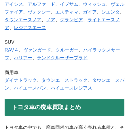
アイシス
、
アルファード
、
イプサム
、
ウィッシュ
、
ヴェル
ファイア
、
ヴォクシー
、
エスティマ
、
ガイア
、
シエンタ
、
タウンエースノア
、
ノア
、
グランビア
、
ライトエースノ
ア
、
レジアスエース
SUV
RAV４
、
ヴァンガード
、
クルーガー
、
ハイラックスサー
フ
、
ハリアー
、
ランドクルーザープラド
商用車
ダイナトラック
、
タウンエーストラック
、
タウンエースバ
ン
、
ハイエースバン
、
ハイエースレジアス
トヨタ車の廃車買取まとめ
トヨタ車の中でも、廃車同然の車が高く売れる車種と、そ