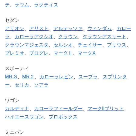
テ
、
ラウム
、
ラクティス
セダン
アリオン
、
アリスト
、
アルテッツァ
、
ウィンダム
、
カロー
ラ
、
カローラアクシオ
、
クラウン
、
クラウンアスリート
、
クラウンマジェスタ
、
セルシオ
、
チェイサー
、
プリウス
、
プレミオ
、
プログレ
、
マークⅡ
、
マークX
スポーティ
MR-S
、
MR２
、
カローラレビン
、
スープラ
、
スプリンタ
ー
、
セリカ
、
ソアラ
ワゴン
カルディナ
、
カローラフィールダー
、
マークIIブリット
、
ハイエースワゴン
、
プロボックス
ミニバン